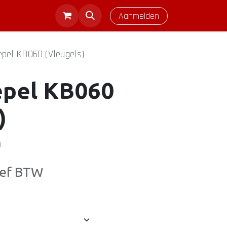
Aanmelden
epel KB060 (Vleugels)
epel KB060
)
)
ief BTW