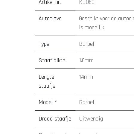
Artikel nr.
KB060
Autoclave
Geschikt voor de autocl
is mogelijk
Type
Barbell
Staaf dikte
1.6mm
Lengte
14mm
staafje
Model *
Barbell
Draad staafje
Uitwendig