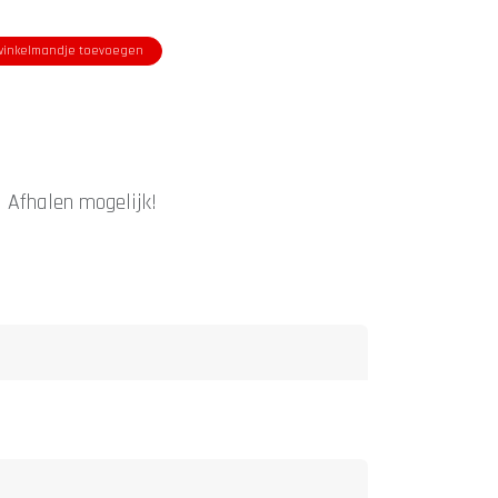
inkelmandje toevoegen
|
Afhalen mogelijk!