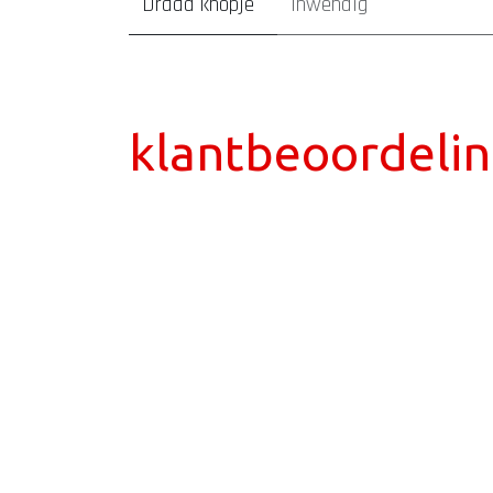
Draad knopje
Inwendig
klantbeoordeli
tatoeage laten zetten Den Bosch
piercing laten zetten D
afspraak maken
webshop sieraden
REACH goedgekeurde i
vertrouwenwekkend
lokaal, transactioneel en informatief
Tatoeages en piercings met aandacht en begeleiding
Geze
tatoeage laten zetten
piercing laten zetten
webshop sier
WhatsApp
online agenda
klantreviews
tatoeages
Laat dan je emailad
Welkom en uitleg over het tattoo-proces