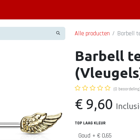
Piercing informatie
Contact
Shop
Blog
Alle producten
Barbell t
Barbell t
(Vleugels
(0 beoordeling
€
9,60
Inclus
TOP LAAG KLEUR