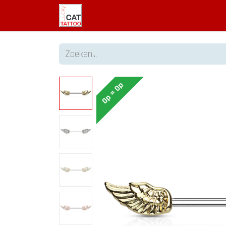
Welkom
Tattoo informatie
Op = Op