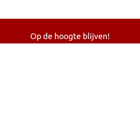
Op de hoogte blijven!
en Bosch
tattoo studio Den Bosch
piercing studio Den Bos
nkt
hygiënische tattoo studio
kort, duidelijk, lokaal en z
dres achter. Hiermee ontvang je de laatste updates en int
Den Bosch
Vughterstraat
omliggende regio 's-Hertogenbo
llige, professionele studio in Den Bosch
Maar 1 actie: Ma
aden
C
 van gepassioneerde mensen
waarbij je