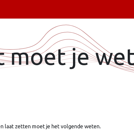
Piercing informatie
Contact
Shop
Blog
t moet je we
en laat zetten moet je het volgende weten.