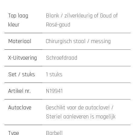
Top laag
Blank / zilverkleurig
of
Goud
of
kleur
Rosé-goud
Materiaal
Chirurgisch staal / messing
X-Uitvoering
Schroefdraad
Set / stuks
1 stuks
Artikel nr.
N19941
Autoclave
Geschikt voor de autoclave! /
Steriel aanleveren is mogelijk
Type
Barbell