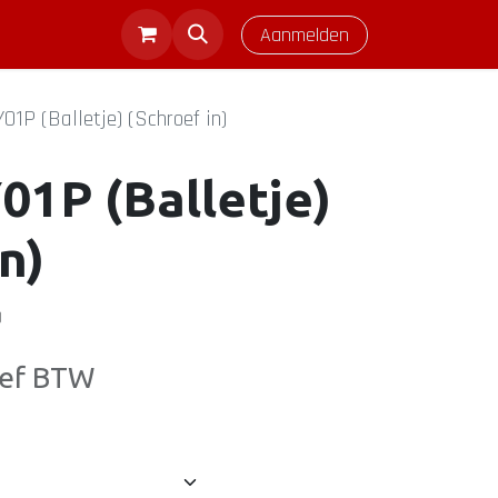
Aanmelden
1P (Balletje) (Schroef in)
1P (Balletje)
n)
)
ief BTW