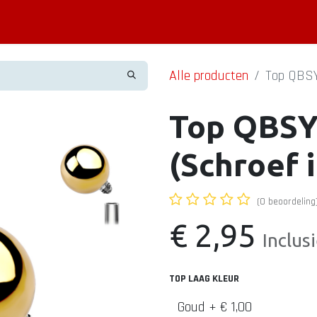
Piercing informatie
Contact
Shop
Blog
Alle producten
Top QBSY0
Top QBSY0
(Schroef i
(0 beoordeling
€
2,95
Inclus
TOP LAAG KLEUR