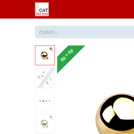
Welkom
Tattoo informatie
Op = Op