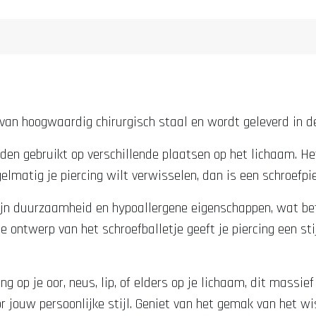
 van hoogwaardig chirurgisch staal en wordt geleverd in d
rden gebruikt op verschillende plaatsen op het lichaam. H
gelmatig je piercing wilt verwisselen, dan is een schroefpi
ijn duurzaamheid en hypoallergene eigenschappen, wat bete
 ontwerp van het schroefballetje geeft je piercing een stij
ing op je oor, neus, lip, of elders op je lichaam, dit massie
 jouw persoonlijke stijl. Geniet van het gemak van het wis