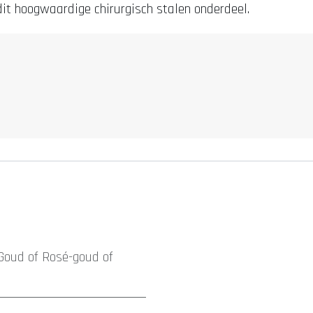
it hoogwaardige chirurgisch stalen onderdeel.
Goud
of
Rosé-goud
of