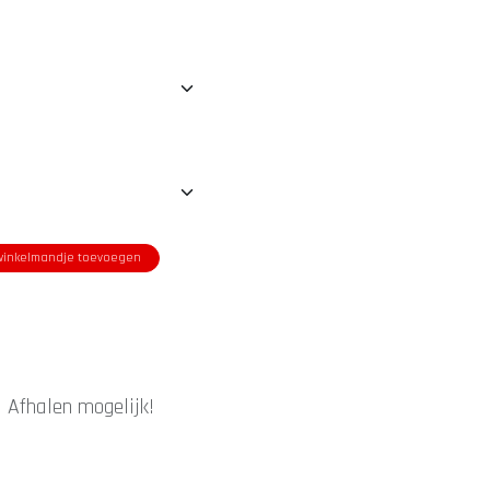
inkelmandje toevoegen
|
Afhalen mogelijk!