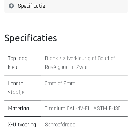
Specificatie
Specificaties
Top laag
Blank / zilverkleurig
of
Goud
of
kleur
Rosé-goud
of
Zwart
Lengte
6mm
of
8mm
staafje
Materiaal
Titanium 6AL-4V-ELI ASTM F-136
X-Uitvoering
Schroefdraad