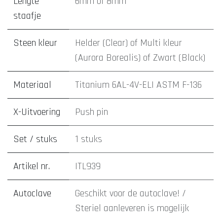
Lengte
6mm
of
8mm
staafje
Steen kleur
Helder (Clear)
of
Multi kleur
(Aurora Borealis)
of
Zwart (Black)
Materiaal
Titanium 6AL-4V-ELI ASTM F-136
X-Uitvoering
Push pin
Set / stuks
1 stuks
Artikel nr.
ITL939
Autoclave
Geschikt voor de autoclave! /
Steriel aanleveren is mogelijk