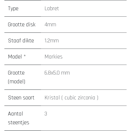
Type
Labret
Grootte disk
4mm
Staaf dikte
1.2mm
Model *
Markies
Grootte
6.8x5.0 mm
(model)
Steen soort
Kristal ( cubic zirconia )
Aantal
3
steentjes