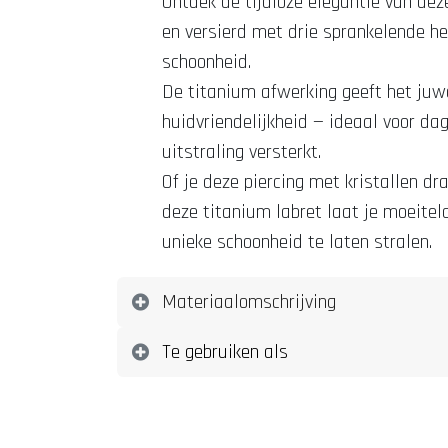
Ontdek de tijdloze elegantie van dez
en versierd met drie sprankelende hel
schoonheid.
De titanium afwerking geeft het juw
huidvriendelijkheid — ideaal voor dag
uitstraling versterkt.
Of je deze piercing met kristallen dra
deze titanium labret laat je moeite
unieke schoonheid te laten stralen.
Materiaalomschrijving
Te gebruiken als