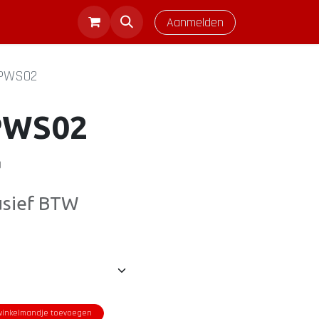
Aanmelden
SPWS02
PWS02
)
usief BTW
inkelmandje toevoegen