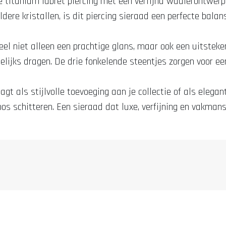
e titanium labret piercing met een verfijnd waaierontwer
dere kristallen, is dit piercing sieraad een perfecte bala
eel niet alleen een prachtige glans, maar ook een uitste
elijks dragen. De drie fonkelende steentjes zorgen voor een
agt als stijlvolle toevoeging aan je collectie of als elegan
loos schitteren. Een sieraad dat luxe, verfijning en vak