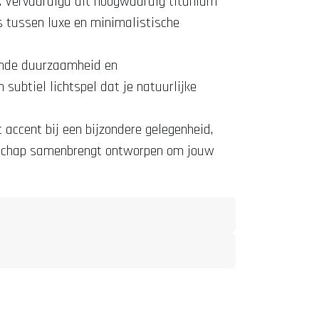
p. Vervaardigd uit hoogwaardig titanium
ns tussen luxe en minimalistische
kende duurzaamheid en
 subtiel lichtspel dat je natuurlijke
t accent bij een bijzondere gelegenheid,
manschap samenbrengt ontworpen om jouw