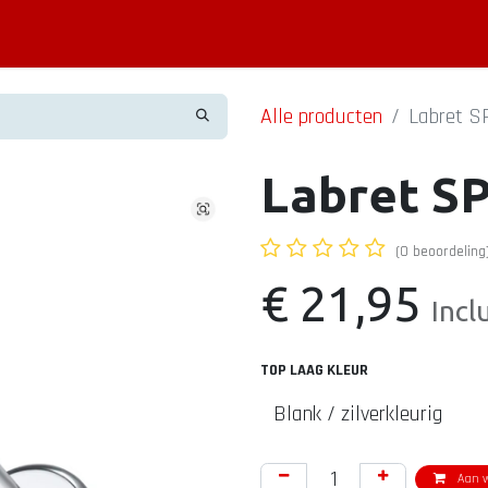
Piercing informatie
Contact
Shop
Blog
Alle producten
Labret 
Labret S
(0 beoordeling
€
21,95
Incl
TOP LAAG KLEUR
Aan w