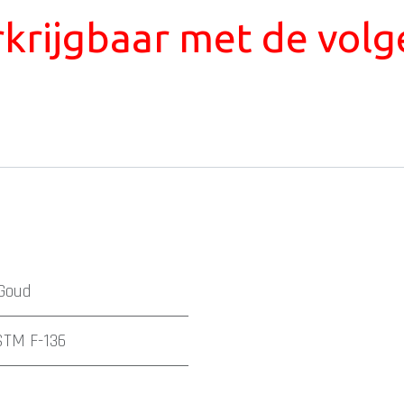
erkrijgbaar met de vol
Goud
STM F-136