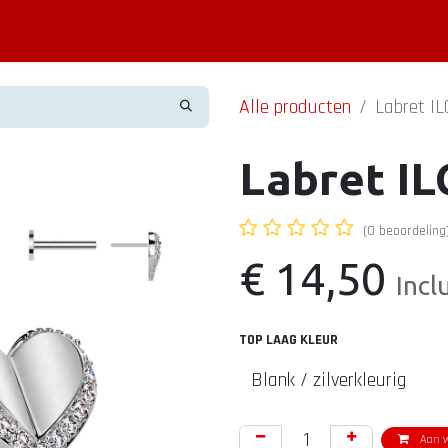
Piercing informatie
Contact
Shop
Blog
Alle producten
Labret IL
Labret IL
(0 beoordeling
€
14,50
Incl
TOP LAAG KLEUR
Aan w