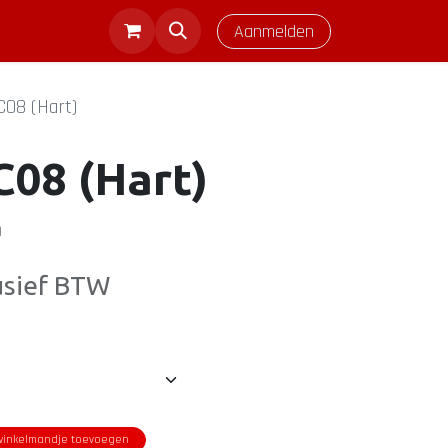
Aanmelden
C08 (Hart)
C08 (Hart)
)
usief BTW
inkelmandje toevoegen