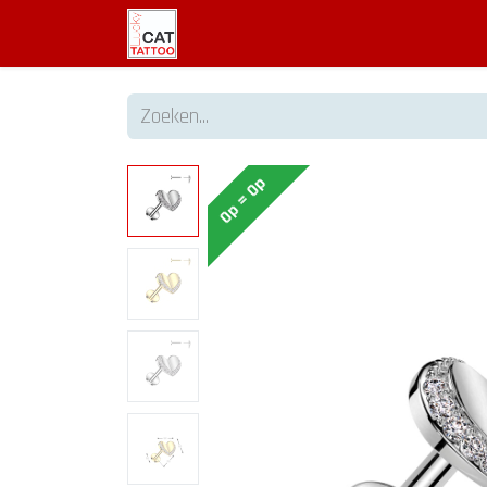
Welkom
Tattoo informatie
Op = Op