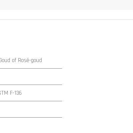
Goud
of
Rosé-goud
STM F-136