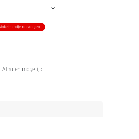
inkelmandje toevoegen
|
Afhalen mogelijk!