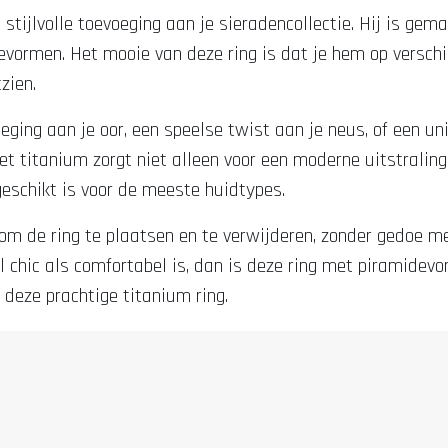
n stijlvolle toevoeging aan je sieradencollectie. Hij is g
vormen. Het mooie van deze ring is dat je hem op verschil
tzien.
oeging aan je oor, een speelse twist aan je neus, of een u
 Het titanium zorgt niet alleen voor een moderne uitstrali
geschikt is voor de meeste huidtypes.
om de ring te plaatsen en te verwijderen, zonder gedoe me
 chic als comfortabel is, dan is deze ring met piramidevor
 deze prachtige titanium ring.