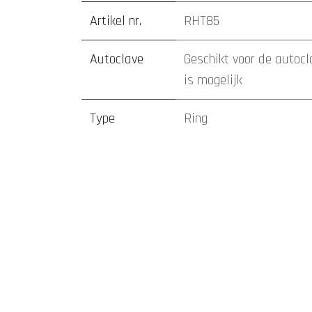
Artikel nr.
RHT85
Autoclave
Geschikt voor de autocl
is mogelijk
Type
Ring
tatoeage laten zetten Den Bosch
piercing laten zetten D
Staaf dikte
1.2mm
afspraak maken
webshop sieraden
REACH goedgekeurde i
vertrouwenwekkend
lokaal, transactioneel en informatief
Model *
Ring
Tatoeages en piercings met aandacht en begeleiding
Geze
tatoeage laten zetten
piercing laten zetten
webshop sier
WhatsApp
online agenda
klantreviews
klantbeoordeli
tatoeages
Welkom en uitleg over het tattoo-proces