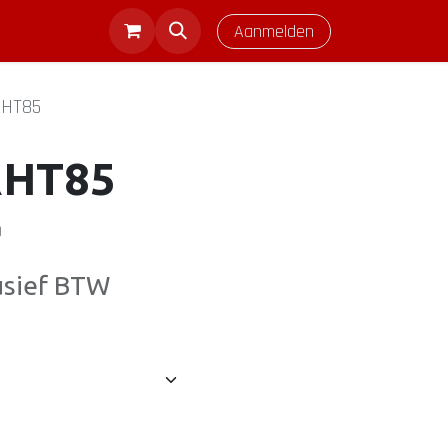
Aanmelden
 RHT85
RHT85
)
usief BTW