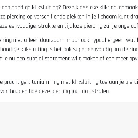
 een handige kliksluiting? Deze klassieke klikring, gemaak
ze piercing op verschillende plekken in je lichaam kunt drage
eze eenvoudige, strakke en tijdloze piercing zal je ongeloof
 ring niet alleen duurzaam, maar ook hypoallergeen, wat 
handige kliksluiting is het ook super eenvoudig om de rin
f je nu een subtiel statement wilt maken of een meer opval
rachtige titanium ring met kliksluiting toe aan je piercing
er van houden hoe deze piercing jou laat stralen.