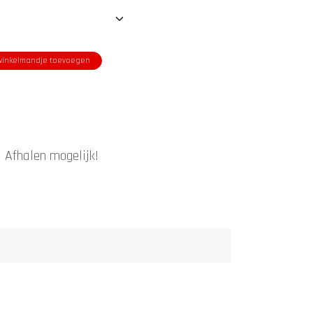
inkelmandje toevoegen
|
Afhalen mogelijk!