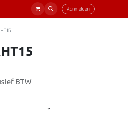
Aanmelden
RHT15
RHT15
)
usief BTW