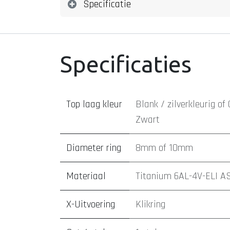
Specificatie
Specificaties
Top laag kleur
Blank / zilverkleurig
of
Zwart
Diameter ring
8mm
of
10mm
Materiaal
Titanium 6AL-4V-ELI A
X-Uitvoering
Klikring