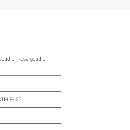
Goud
of
Rosé-goud
of
STM F-136