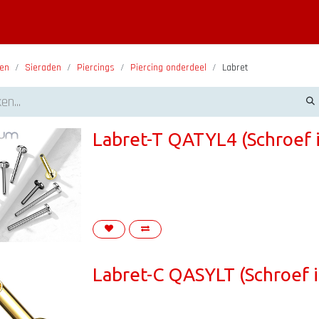
Piercing informatie
Contact
Shop
Blog
en
Sieraden
Piercings
Piercing onderdeel
Labret
Labret-T QATYL4 (Schroef i
Labret-C QASYLT (Schroef i