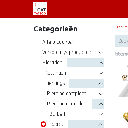
Welkom
Tattoo informatie
Categorieën
Product
Alle pro​dukten
Verzorgings producten
Sieraden
Kettingen
Piercings
Piercing compleet
Piercing onderdeel
Barbell
Labret