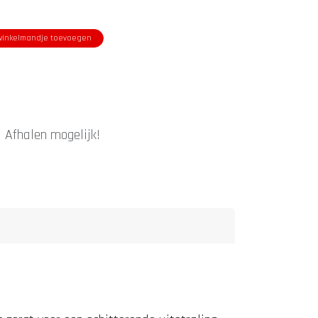
inkelmandje toevoegen
|
Afhalen mogelijk!