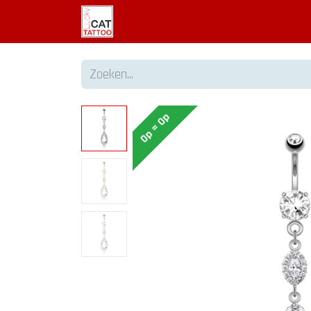
Welkom
Tattoo informatie
Op = Op