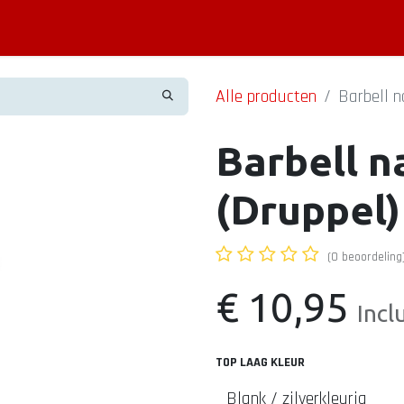
Piercing informatie
Contact
Shop
Blog
Alle producten
Barbell n
Barbell n
(Druppel)
(0 beoordeling
€
10,95
Incl
TOP LAAG KLEUR