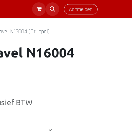
Aanmelden
avel N16004 (Druppel)
avel N16004
)
usief BTW