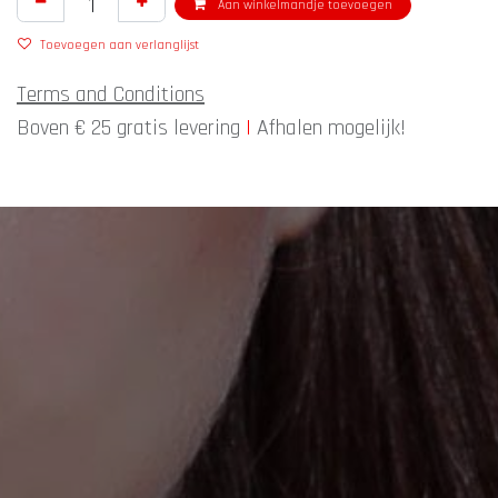
Aan winkelmandje toevoegen
Toevoegen aan verlanglijst
Terms and Conditions
Boven € 25 gratis levering
|
Afhalen mogelijk!