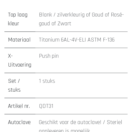
Top laag
Blank / zilverkleurig
of
Goud
of
Rosé-
kleur
goud
of
Zwart
Materiaal
Titanium 6AL-4V-ELI ASTM F-136
X-
Push pin
Uitvoering
Set /
1 stuks
stuks
Artikel nr.
QDT31
Autoclave
Geschikt voor de autoclave! / Steriel
aanleveren is mogelijk