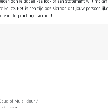
voegen aan je dagelijkse look of een statement wilt maken 
te keuze. Het is een tijdloos sieraad dat jouw persoonlijke 
id van dit prachtige sieraad!
Goud
of
Multi kleur /