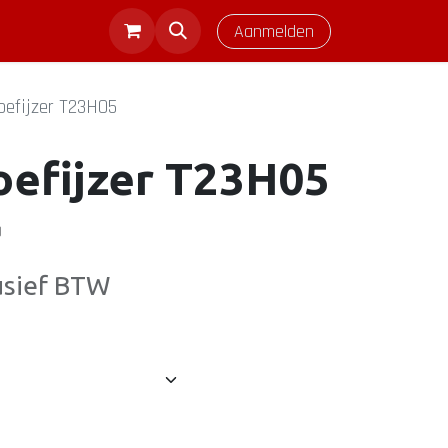
Aanmelden
oefijzer T23H05
oefijzer T23H05
)
usief BTW