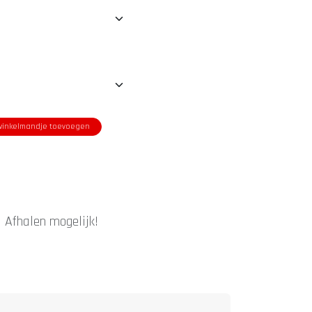
inkelmandje toevoegen
|
Afhalen mogelijk!