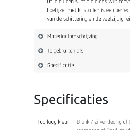
Of je nu een subtiele glans wilt toe
hoefijzer met kristallen is een perfec
van de schittering en de veelzijdighe
Materiaalomschrijving
Te gebruiken als
Specificatie
Specificaties
Top laag kleur
Blank / zilverkleurig
of