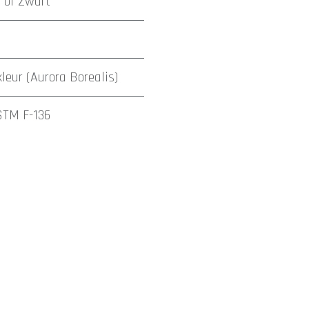
d
of
Zwart
kleur (Aurora Borealis)
STM F-136
en Bosch
tattoo studio Den Bosch
piercing studio Den Bos
nkt
hygiënische tattoo studio
kort, duidelijk, lokaal en z
Den Bosch
Vughterstraat
omliggende regio 's-Hertogenbo
llige, professionele studio in Den Bosch
Maar 1 actie: Ma
aden
ave! / Steriel aanleveren