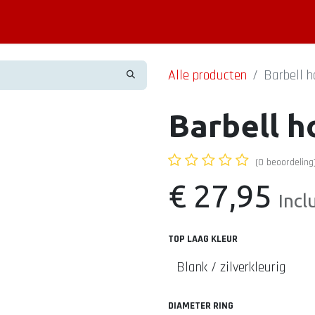
Piercing informatie
Contact
Shop
Blog
Alle producten
Barbell h
Barbell h
(0 beoordeling
€
27,95
Incl
TOP LAAG KLEUR
DIAMETER RING