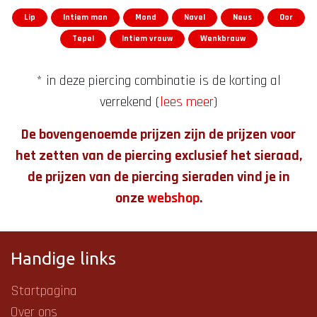
Lip
Intiem man
Mond
Navel
Neus
Oor
Tepel
Intiem vrouw
Wenkbrauw
* in deze piercing combinatie is de korting al
verrekend (
lees meer
)
De bovengenoemde prijzen zijn de prijzen voor
het zetten van de piercing exclusief het sieraad,
de prijzen van de piercing sieraden vind je in
onze
webshop
.
Handige links
Startpagina
Over ons