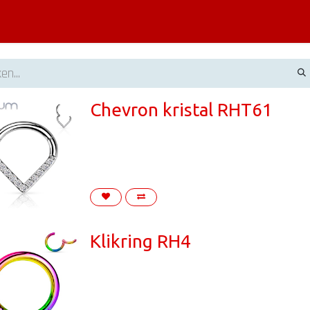
Piercing informatie
Contact
Shop
Blog
Chevron kristal RHT61
Klikring RH4