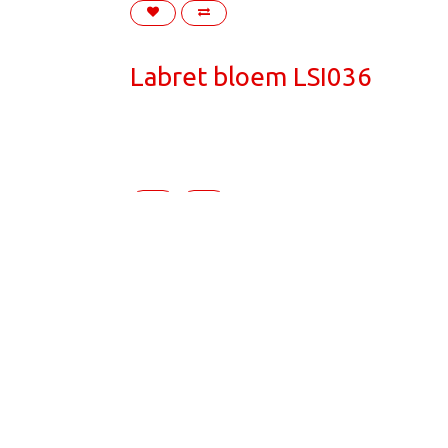
Labret bloem LSI036
en Bosch
tattoo studio Den Bosch
piercing studio Den Bos
nkt
hygiënische tattoo studio
kort, duidelijk, lokaal en z
Labret LIA05 (Bliksemschic
Den Bosch
Vughterstraat
omliggende regio 's-Hertogenbo
llige, professionele studio in Den Bosch
Maar 1 actie: Ma
aden