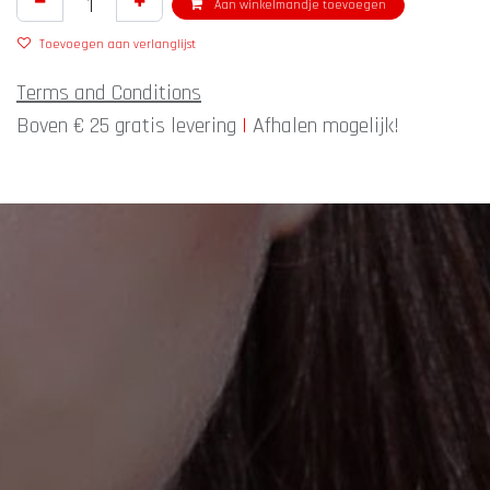
Aan winkelmandje toevoegen
Toevoegen aan verlanglijst
Terms and Conditions
Boven € 25 gratis levering
|
Afhalen mogelijk!