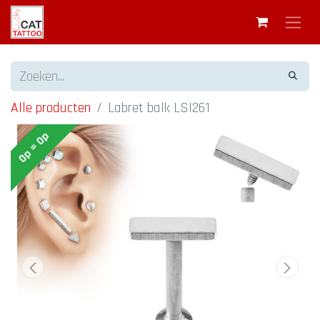
Alle producten
Labret balk LSI261
Op = Op