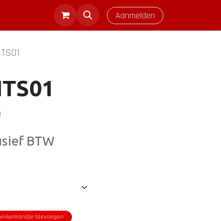
Aanmelden
HTS01
HTS01
)
usief BTW
inkelmandje toevoegen