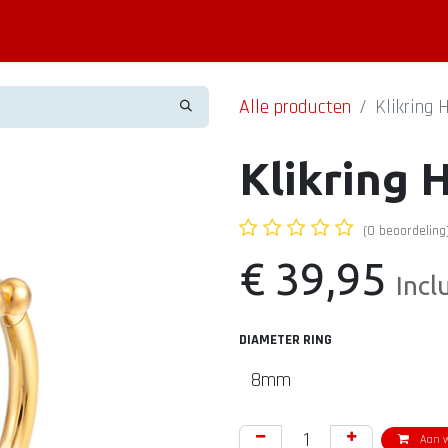
Piercing informatie
Contact
Shop
Blog
Alle producten
Klikring 
Klikring 
(0 beoordeling
€
39,95
Incl
DIAMETER RING
Aan w