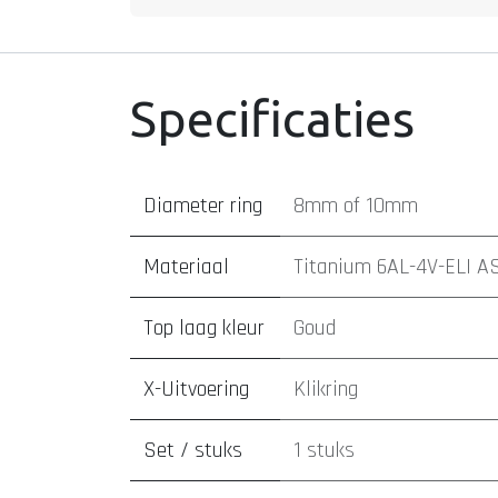
Specificaties
Diameter ring
8mm
of
10mm
Materiaal
Titanium 6AL-4V-ELI A
Top laag kleur
Goud
X-Uitvoering
Klikring
Set / stuks
1 stuks