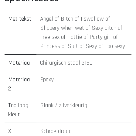
Met tekst
Angel
of
Bitch
of
I swallow
of
Slippery when wet
of
Sexy bitch
of
Free sex
of
Hottie
of
Party girl
of
Princess
of
Slut
of
Sexy
of
Too sexy
Materiaal
Chirurgisch staal 316L
Materiaal
Epoxy
2
Top laag
Blank / zilverkleurig
kleur
X-
Schroefdraad