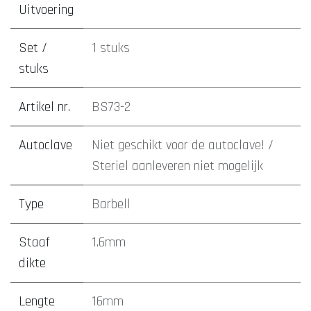
Uitvoering
Set /
1 stuks
stuks
Artikel nr.
BS73-2
Autoclave
Niet geschikt voor de autoclave! /
Steriel aanleveren niet mogelijk
Type
Barbell
Staaf
1.6mm
dikte
Lengte
16mm