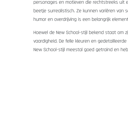
personages en motieven die rechtstreeks uit ee
beetje surrealistisch. Ze kunnen variëren van
humor en overdrijving is een belangrijk eleme
Hoewel de New School-stijl bekend staat om zij
vaardigheid. De felle kleuren en gedetailleerde
New School-stijl meestal goed getraind en heb
tatoeage laten zetten Den Bosch
piercing laten zetten D
Of je nu op zoek bent naar een tatoeage die j
afspraak maken
webshop sieraden
REACH goedgekeurde i
de New School-stijl biedt talloze mogelijkhede
vertrouwenwekkend
lokaal, transactioneel en informatief
creëren. Dus, als je op zoek bent naar een tat
Tatoeages en piercings met aandacht en begeleiding
Geze
Het is een stijl die de tand des tijds heeft do
tatoeage laten zetten
piercing laten zetten
webshop sier
WhatsApp
online agenda
klantreviews
tatoeages
Welkom en uitleg over het tattoo-proces