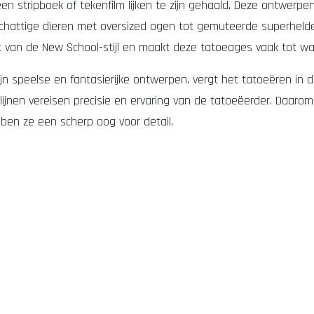
n stripboek of tekenfilm lijken te zijn gehaald. Deze ontwerpe
 schattige dieren met oversized ogen tot gemuteerde superheld
nt van de New School-stijl en maakt deze tatoeages vaak tot w
n speelse en fantasierijke ontwerpen, vergt het tatoeëren in de
 lijnen vereisen precisie en ervaring van de tatoeëerder. Daarom 
ben ze een scherp oog voor detail.
en Bosch
tattoo studio Den Bosch
piercing studio Den Bos
e persoonlijkheid uitdrukt met een knipoog naar popcultuur, of
nkt
hygiënische tattoo studio
kort, duidelijk, lokaal en z
n. Het is een stijl die leeft en evolueert, en waarin tatoeëerd
Den Bosch
Vughterstraat
omliggende regio 's-Hertogenbo
oeage die zowel levendig als speels is, kan de New School-stijl
llige, professionele studio in Den Bosch
Maar 1 actie: Ma
orstaan en die blijft groeien en zich ontwikkelen in de wereld v
aden