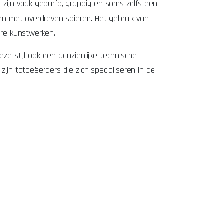
n zijn vaak gedurfd, grappig en soms zelfs een
en met overdreven spieren. Het gebruik van
are kunstwerken.
ze stijl ook een aanzienlijke technische
zijn tatoeëerders die zich specialiseren in de
ch
Lucky Cat Tattoo
tattoo afspraak maken
piercing
 gewoon een kunstwerk op je huid wilt dragen,
oekwoordgericht
vriendelijk, actiegericht en
ers voortdurend nieuwe en gedurfde ontwerpen
sch
 zeker de moeite van het overwegen waard zijn.
ak een afspraak
an de tatoeagekunst.