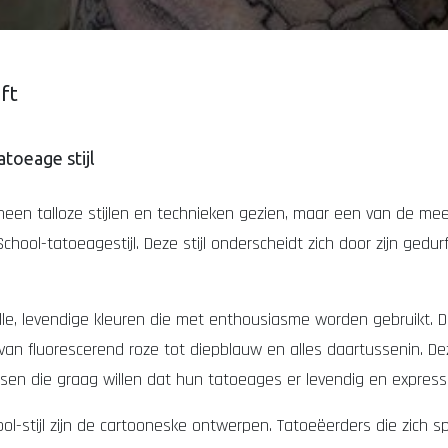
eft
toeage stijl
een talloze stijlen en technieken gezien, maar een van de mees
hool-tatoeagestijl. Deze stijl onderscheidt zich door zijn ged
elle, levendige kleuren die met enthousiasme worden gebruikt. D
 van fluorescerend roze tot diepblauw en alles daartussenin. 
en die graag willen dat hun tatoeages er levendig en expressie
stijl zijn de cartooneske ontwerpen. Tatoeëerders die zich spec