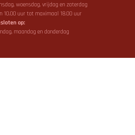
nsdag, woensdag, vrijdag en zaterdag
n 10.00 uur tot maximaal 18.00 uur
sloten op:
ndag, maandag en donderdag
ch
Lucky Cat Tattoo
tattoo afspraak maken
piercing
oekwoordgericht
vriendelijk, actiegericht en
sch
ak een afspraak