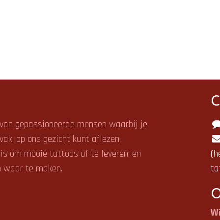
C
 van gepassioneerde mensen
waarbij je
 vak, op ons gezicht kunt aflezen,
is om mooie tattoos af te leveren, en
(h
n waar te maken.
ta
O
Wi