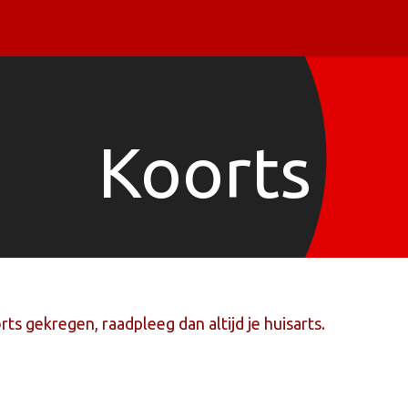
Piercing informatie
Contact
Shop
Blog
Koorts
rts gekregen, raadpleeg dan altijd je huisarts.