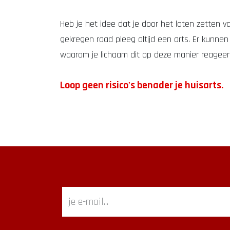
Heb je het idee dat je door het laten zetten v
gekregen raad pleeg altijd een arts. Er kunne
waarom je lichaam dit op deze manier reageer
Loop geen risico's benader je huisarts.