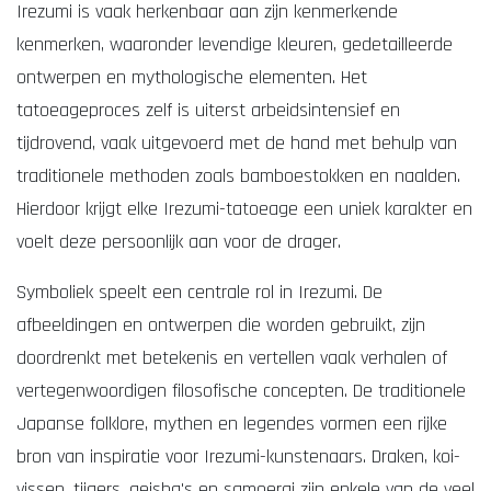
Irezumi is vaak herkenbaar aan zijn kenmerkende
kenmerken, waaronder levendige kleuren, gedetailleerde
ontwerpen en mythologische elementen. Het
tatoeageproces zelf is uiterst arbeidsintensief en
tijdrovend, vaak uitgevoerd met de hand met behulp van
traditionele methoden zoals bamboestokken en naalden.
Hierdoor krijgt elke Irezumi-tatoeage een uniek karakter en
voelt deze persoonlijk aan voor de drager.
Symboliek speelt een centrale rol in Irezumi. De
afbeeldingen en ontwerpen die worden gebruikt, zijn
doordrenkt met betekenis en vertellen vaak verhalen of
vertegenwoordigen filosofische concepten. De traditionele
Japanse folklore, mythen en legendes vormen een rijke
bron van inspiratie voor Irezumi-kunstenaars. Draken, koi-
vissen, tijgers, geisha's en samoerai zijn enkele van de veel