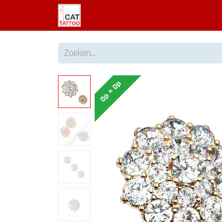
Welkom
Tattoo informatie
Op = Op