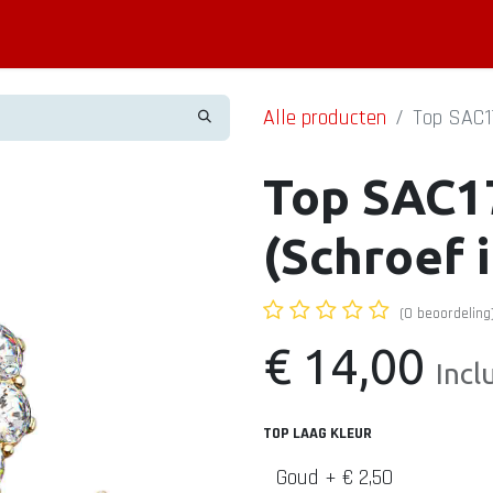
Piercing informatie
Contact
Shop
Blog
Alle producten
Top SAC17
Top SAC1
(Schroef i
(0 beoordeling
€
14,00
Incl
TOP LAAG KLEUR