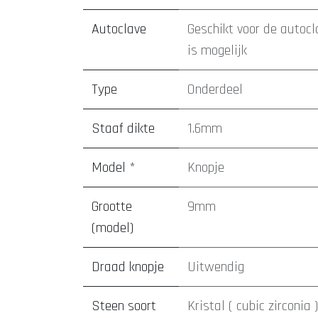
Autoclave
Geschikt voor de autocl
is mogelijk
Type
Onderdeel
Staaf dikte
1.6mm
Model *
Knopje
Grootte
9mm
(model)
Draad knopje
Uitwendig
Steen soort
Kristal ( cubic zirconia )