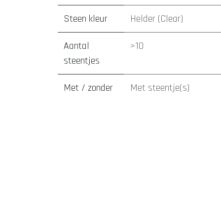
Steen kleur
Helder (Clear)
Aantal
>10
steentjes
Met / zonder
Met steentje(s)
tatoeage laten zetten Den Bosch
piercing laten zetten D
steentje
afspraak maken
webshop sieraden
REACH goedgekeurde i
Aantal
1
vertrouwenwekkend
lokaal, transactioneel en informatief
verschillende
Tatoeages en piercings met aandacht en begeleiding
Geze
steen
tatoeage laten zetten
piercing laten zetten
webshop sier
formaten
WhatsApp
online agenda
klantreviews
tatoeages
Welkom en uitleg over het tattoo-proces