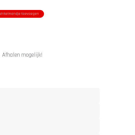
inkelmandje toevoegen
|
Afhalen mogelijk!