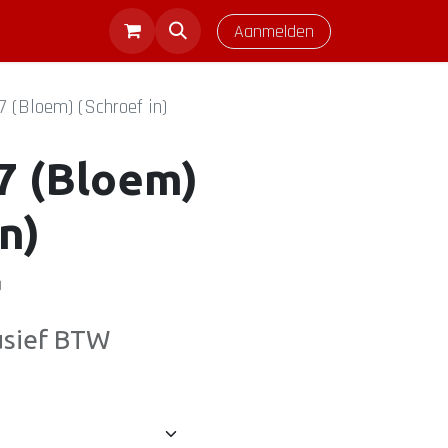
Aanmelden
 (Bloem) (Schroef in)
7 (Bloem)
n)
)
usief BTW