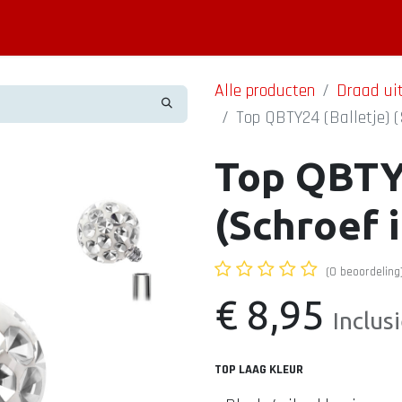
Piercing informatie
Contact
Shop
Blog
Alle producten
Draad ui
Top QBTY24 (Balletje) (
Top QBTY2
(Schroef i
(0 beoordeling
€
8,95
Inclus
TOP LAAG KLEUR