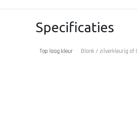
Specificaties
Top laag kleur
Blank / zilverkleurig
of
tatoeage laten zetten Den Bosch
piercing laten zetten D
Staaf dikte
1.2mm
of
1.6mm
afspraak maken
webshop sieraden
REACH goedgekeurde i
vertrouwenwekkend
lokaal, transactioneel en informatief
Grootte
3.0mm
of
4.0mm
of
5.
Tatoeages en piercings met aandacht en begeleiding
Geze
(model)
tatoeage laten zetten
piercing laten zetten
webshop sier
WhatsApp
online agenda
Steen kleur
Helder (Clear)
of
Licht 
klantreviews
kleur (Aurora Borealis)
tatoeages
zwart (Vitrail Medium)
Welkom en uitleg over het tattoo-proces