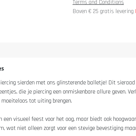
Terms and Conditions
Boven € 25 gratis levering
es
iercing sierden met ons glinsterende balletje! Dit sieraa
entjes, die je piercing een onmiskenbare allure geven. Ver
l moeiteloos tot uiting brengen.
een een visueel feest voor het oog, maar biedt ook hoogwaa
, wat niet alleen zorgt voor een stevige bevestiging maar