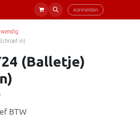
Aanmelden
twendig
Schroef in)
4 (Balletje)
n)
)
ief BTW