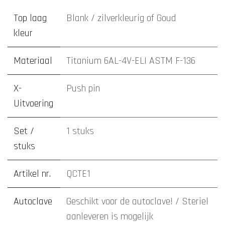
Top laag
Blank / zilverkleurig
of
Goud
kleur
Materiaal
Titanium 6AL-4V-ELI ASTM F-136
X-
Push pin
Uitvoering
Set /
1 stuks
stuks
Artikel nr.
QCTE1
Autoclave
Geschikt voor de autoclave! / Steriel
aanleveren is mogelijk