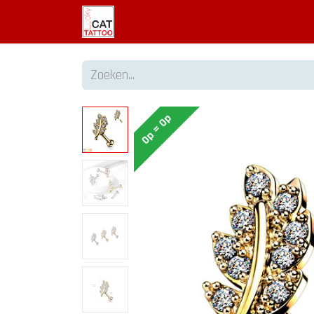
Welkom
Tattoo informatie
Op = Op