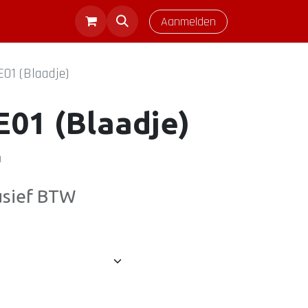
Aanmelden
E01 (Blaadje)
E01 (Blaadje)
)
usief BTW