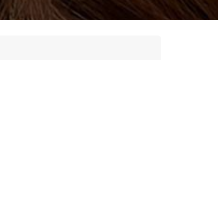
isch staal/messing. Deze moderne
ch
Lucky Cat Tattoo
tattoo afspraak maken
piercing
 keuze uit drie oogstrelende
oekwoordgericht
vriendelijk, actiegericht en
sch
ak een afspraak
eugje glamour!