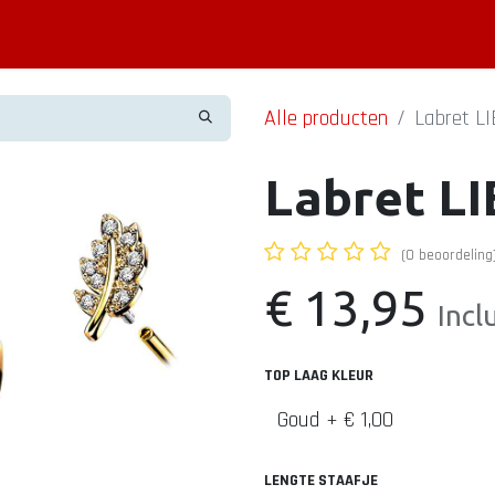
Piercing informatie
Contact
Shop
Blog
Alle producten
Labret LI
Labret LI
(0 beoordeling
€
13,95
Incl
TOP LAAG KLEUR
LENGTE STAAFJE