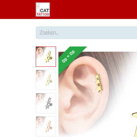
Welkom
Tattoo informatie
Op = Op