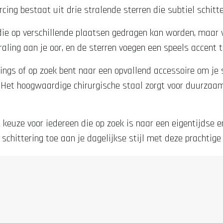
cing bestaat uit drie stralende sterren die subtiel schit
g die op verschillende plaatsen gedragen kan worden, maar 
raling aan je oor, en de sterren voegen een speels accent t
cings of op zoek bent naar een opvallend accessoire om je 
. Het hoogwaardige chirurgische staal zorgt voor duurzaamh
keuze voor iedereen die op zoek is naar een eigentijdse en
chittering toe aan je dagelijkse stijl met deze prachtige 