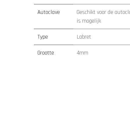
Autoclave
Geschikt voor de autocl
is mogelijk
Type
Labret
Grootte
4mm
tatoeage laten zetten Den Bosch
piercing laten zetten D
balletje
afspraak maken
webshop sieraden
REACH goedgekeurde i
vertrouwenwekkend
Staaf dikte
lokaal, transactioneel en informatief
1.2mm
Tatoeages en piercings met aandacht en begeleiding
Geze
Lengte
6mm
tatoeage laten zetten
piercing laten zetten
webshop sier
staafje
WhatsApp
online agenda
klantreviews
Model *
Ster
tatoeages
Welkom en uitleg over het tattoo-proces