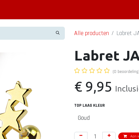
Piercing informatie
Contact
Shop
Blog
Alle producten
Labret JA
Labret JA
(0 beoordeling
€
9,95
Inclus
TOP LAAG KLEUR
Aan w