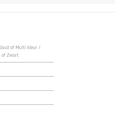
Goud
of
Multi kleur /
d
of
Zwart