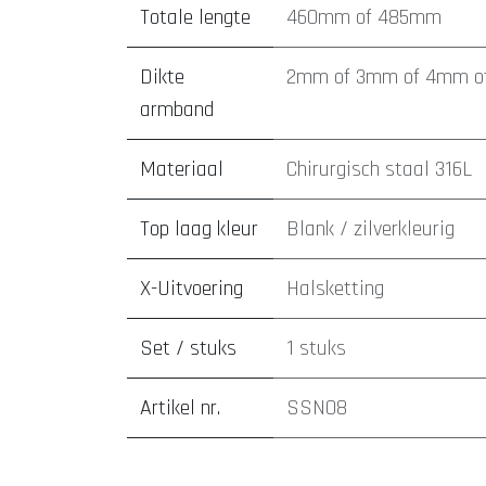
Totale lengte
460mm
of
485mm
Dikte
2mm
of
3mm
of
4mm
o
armband
Materiaal
Chirurgisch staal 316L
Top laag kleur
Blank / zilverkleurig
X-Uitvoering
Halsketting
Set / stuks
1 stuks
Artikel nr.
SSN08