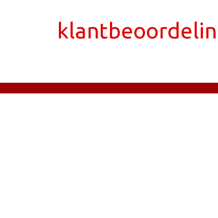
klantbeoordeli
tatoeage laten zetten Den Bosch
piercing laten zetten D
afspraak maken
webshop sieraden
REACH goedgekeurde i
vertrouwenwekkend
lokaal, transactioneel en informatief
Tatoeages en piercings met aandacht en begeleiding
Geze
tatoeage laten zetten
piercing laten zetten
webshop sier
Laat dan je emailad
WhatsApp
online agenda
klantreviews
tatoeages
Welkom en uitleg over het tattoo-proces