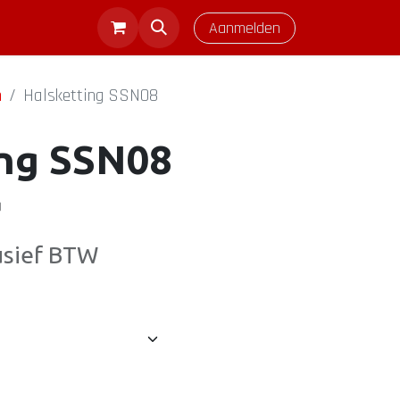
Aanmelden
n
Halsketting SSN08
ing SSN08
)
usief BTW