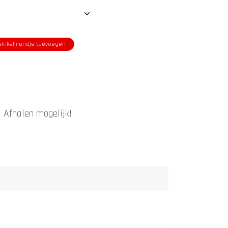
inkelmandje toevoegen
|
Afhalen mogelijk!