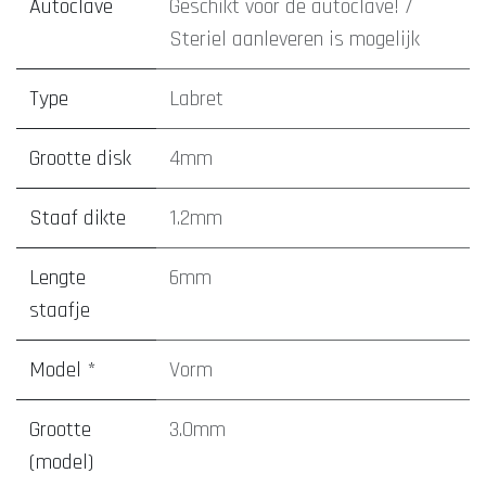
Autoclave
Geschikt voor de autoclave! /
Steriel aanleveren is mogelijk
Type
Labret
Grootte disk
4mm
Staaf dikte
1.2mm
Lengte
6mm
staafje
Model *
Vorm
Grootte
3.0mm
(model)