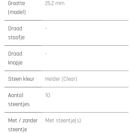
Grootte
25.2 mm
(model)
Draad
-
staafje
Draad
-
knopje
Steen kleur
Helder (Clear)
Aantal
10
steentjes
Met / zonder
Met steentje(s)
steentje