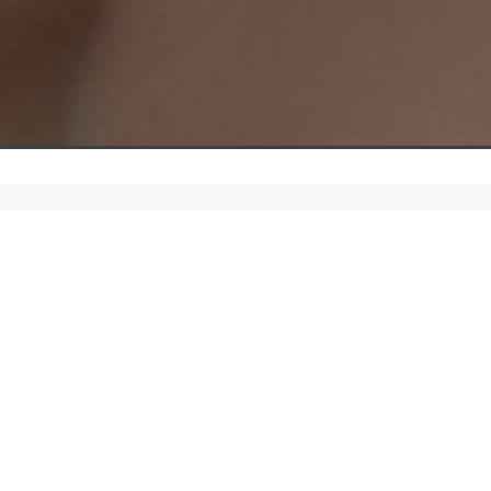
en Bosch
tattoo studio Den Bosch
piercing studio Den Bos
nkt
hygiënische tattoo studio
kort, duidelijk, lokaal en z
Den Bosch
Vughterstraat
omliggende regio 's-Hertogenbo
llige, professionele studio in Den Bosch
Maar 1 actie: Ma
 piercing die opvalt, dan is deze ring met drie rijen fijn g
aden
 zijn zorgvuldig geplaatst in drie rijen om de ring een uni
n chirurgisch staal en verkrijgbaar in de kleur blank staa