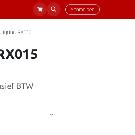
Aanmelden
uigring RX015
 RX015
)
usief BTW