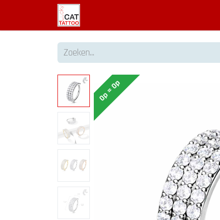
Welkom
Tattoo informatie
Op = Op