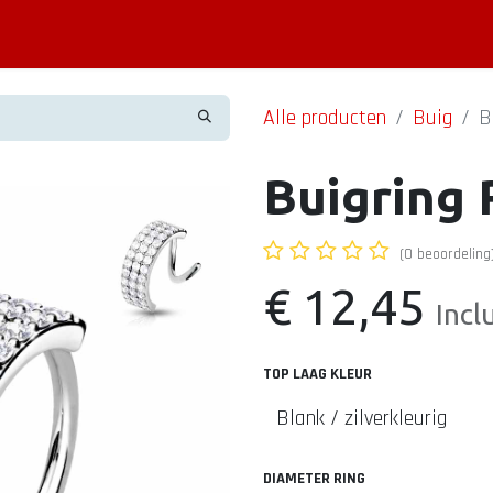
Piercing informatie
Contact
Shop
Blog
Alle producten
Buig
B
Buigring
(0 beoordeling
€
12,45
Incl
TOP LAAG KLEUR
DIAMETER RING