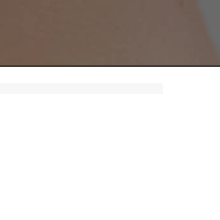
ch
Lucky Cat Tattoo
tattoo afspraak maken
piercing
oekwoordgericht
vriendelijk, actiegericht en
sch
ak een afspraak
eslepen steentjes een perfecte keuze. De
eke uitstraling te geven.
l, goudkleurig en rosé-goudkleurig.