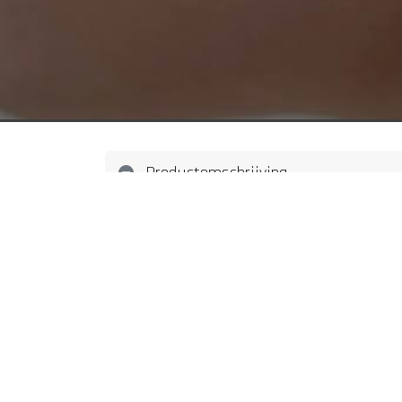
Productomschrijving
tatoeage laten zetten Den Bosch
piercing laten zetten D
afspraak maken
webshop sieraden
REACH goedgekeurde i
Ring met drie rijen steentjes
vertrouwenwekkend
lokaal, transactioneel en informatief
Tatoeages en piercings met aandacht en begeleiding
Geze
Als je op zoek bent naar een elegante
tatoeage laten zetten
piercing laten zetten
webshop sier
steentjes zijn van dezelfde grootte en
WhatsApp
online agenda
klantreviews
Deze prachtige piercing is gemaakt va
tatoeages
Welkom en uitleg over het tattoo-proces