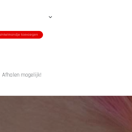
inkelmandje toevoegen
|
Afhalen mogelijk!