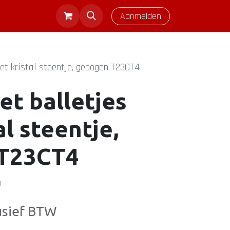
Aanmelden
et kristal steentje, gebogen T23CT4
et balletjes
al steentje,
T23CT4
)
usief BTW