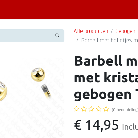
Piercing informatie
Contact
Shop
Blog
Alle producten
Gebogen
Barbell met balletjes m
Barbell m
met krist
gebogen 
(0 beoordeling
€
14,95
Incl